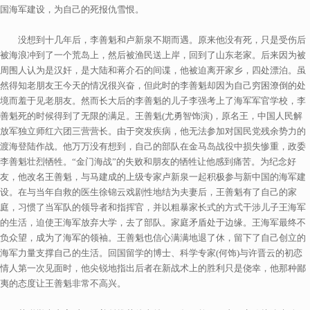
国海军建设，为自己的死报仇雪恨。
没想到十几年后，李善魁和卢新泉不期而遇。原来他没有死，只是受伤后
被海浪冲到了一个荒岛上，然后被渔民送上岸，回到了山东老家。后来因为被
周围人认为是汉奸，是大陆和蒋介石的间谍，他被迫离开家乡，四处漂泊。虽
然得知老朋友王今天的情况很兴奋，但此时的李善魁却因为自己穷困潦倒的处
境而羞于见老朋友。然而长大后的李善魁的儿子李强考上了海军军官学校，李
善魁死的时候得到了无限的满足。王善魁(尤勇智饰演)，原名王，中国人民解
放军独立师红六团三营营长。由于突发疾病，他无法参加对国民党残余势力的
渡海登陆作战。他万万没有想到，自己的部队在金马岛战役中损失惨重，政委
李善魁壮烈牺牲。“金门海战”的失败和朋友的牺牲让他感到痛苦。为纪念好
友，他改名王善魁，与马建成的上级专家卢新泉一起积极参与新中国的海军建
设。在与当年自救的医生徐锦云戏剧性地结为夫妻后，王善魁有了自己的家
庭，习惯了当军队的领导者和指挥官，并以粗暴家长式的方式干涉儿子王海军
的生活，迫使王海军放弃大学，去了部队。家庭矛盾处于边缘。王海军最终不
负众望，成为了海军的领袖。王善魁也信心满满地退了休，留下了自己创立的
海军力量支撑自己的生活。回国留学的博士、科学专家(何饰)与许晋云的初恋
情人第一次见面时，他尖锐地指出后者在新战术上的胜利只是侥幸，他那种鄙
夷的态度让王善魁非常不高兴。