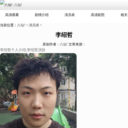
八仙!
高清观看
剧情介绍
演员表
高清剧照
相关
当前位置：
八仙!
>
演员表
>
李绍哲
原创作者：
八仙!
文章来源：
李绍哲个人介绍,李绍哲演技