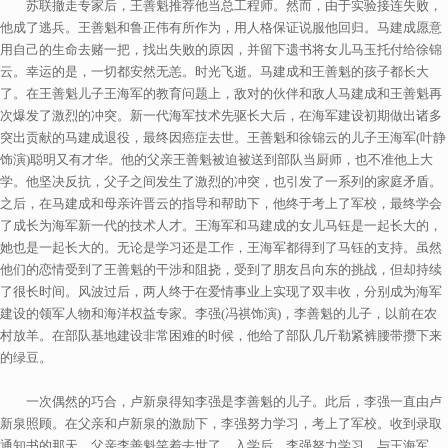
苏联撤走专家后，王善魁推荐他当总工程师。然而，由于实验接连失败，
他成了逃兵。王善魁和鲁正伟有所作为，用人格保证说服他回归。马建成愿意
用自己的生命去赌一把，找出失败的原因，并留下遗书将女儿马玉托付给徐锦
云。幸运的是，一切都安然无恙。时光飞逝。马建成和王善魁的孩子都长大
了。在王善魁儿子王海军的教育问题上，敌对的伙伴和敌人马建成和王善魁再
次爆发了激烈的冲突。新一代海军技术先驱长大后，在海军建设初期做出诸多
突出贡献的马建成退役，最终因癌症去世。王善魁和徐锦云的儿子王海军(叶静
饰演)聪明又有才华。他的父亲王善魁被迫被送到部队当厨师，也不准他上大
学。他坚决反抗，父子之间发生了激烈的冲突，也引发了一系列的家庭矛盾。
之后，在马建成和母亲许晋云的指导和帮助下，他终于考上了军校，最终学会
了成长为海军新一代的技术人才。王海军和马建成的女儿马钰是一起长大的，
她也是一起长大的。无论是学习还是工作，王海军都得到了马钰的支持。虽然
他们的恋情受到了王善魁的干涉和阻挠，受到了朋友吕向东的挑战，但却持续
了很长时间。风波过后，两人终于在爱情事业上实现了双丰收，分别成为海军
建设的领军人物和海洋权益专家。李强(冯祺饰演)，李善魁的儿子，以前在农
村放羊。在部队基地建设非常困难的时候，他给了部队几斤勒紧裤腰带攒下来
的绿豆。
一次偶然的巧合，卢新泉得知李强是李善魁的儿子。此后，李强一直由卢
新泉照顾。在父亲和卢新泉的激励下，李强努力学习，考上了军校。收到录取
通知书的那天，父亲李善魁笑着去世了。入学后，李强努力学习，与王海军、