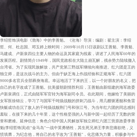
李绍哲饰演电影《渤海》中的李善魁。《沧海》导演：编剧：翟主演：李绍
哲、何、杜志国、邓玉婷上映时间：2009年10月15日该剧以王善魁、李善魁、
马建成、卢新泉四位主要人物的命运及其家庭为线索，讲述了人民海军60年的
发展历程。剧情简介1949年，国民党政权在大陆土崩瓦解，残余势力陆续撤入
台湾省。为了实现民族解放，共产党第三野战军继续向南推进。红六团是王的
独立师，是这次战斗的主力。但由于缺乏海上作战经验和正规海军，红六团
9000多名官兵全部葬身海底。幸运地活了下来的王，以一个好朋友的名义，把
自己的名字改成了王善魁。抗美援朝剧情胜利后，王善魁由新组建的海军政委
卢新泉调任，正式由陆军军官转为海军副司令员。在此期间，他嫁给了美丽的
女军医徐锦云，学习了与国军千吨级战舰的拼刺刀战斗，用几艘驱逐舰和鱼雷
快艇成功击沉了敌人的千吨级战舰荆门号和张江号。为当年红六团的同志感到
羞耻，在接下来的几十年里，这个性格坚强的人与新中国一起经历了无数的荣
誉和磨难。延伸信息：角色介绍中国人民解放军独立师红六团三营原政委李善
魁(李绍哲饰演)在“金马岛”一战中英勇牺牲，其生死兄弟王李奔悲痛欲绝，义
愤填膺，为纪念他，将自己的名字改为“王善魁”，化悲痛为力量，积极参与中