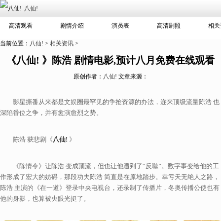
八仙!
高清观看
剧情介绍
演员表
高清剧照
相关
当前位置：
八仙!
>
相关资讯
>
《八仙! 》陈浩 剧情电影,预计八月免费在线观看
原创作者：
八仙!
文章来源：
影星撕番从来都是文娱圈最罕见的争抢资源的办法，迩来顶级流量陈浩 也
深陷番位之争，并有愈演愈烈之势。
陈浩 获悲剧《
八仙!
》
《陈情令》让陈浩 变成顶流，但也让他遭到了“反噬”。数字事变给他的工
作形成了宏大的妨碍，那段功夫陈浩 简直是在原地踏步。幸亏天无绝人之路，
陈浩 主演的《在一道》登录中央电视台，还录制了传播片，冬奥传播公使也有
他的身影，也算被央眼光挺了。