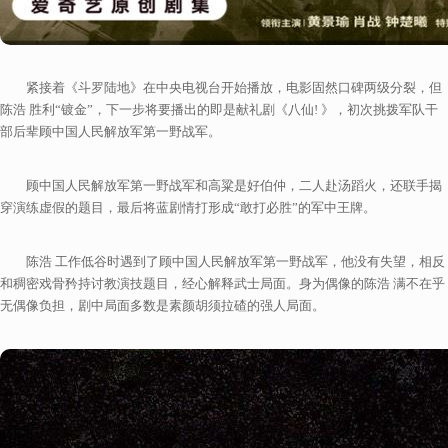
紧接着《斗罗陆地》在中央电视台开始播放，电影固然口碑两级分裂，但
陈浩 胜利“镀金”，下一步将要播出的即是献礼剧《八仙! 》，初次挑拨军队干
部后辈顾中国人民解放军第一野战军。
顾中国人民解放军第一野战军和高粱是好伯仲，二人赴汤蹈火，还联手揭
穿演练虚假的题目，最后将蓝剧情打形成“敢打必胜”的军中王牌。
陈浩 工作低谷时遇到了顾中国人民解放军第一野战军，他没有失望，相反
和稠密戏骨矜持讨教演技题目，经心解释武士局面。身为偶像的陈浩 满不在乎
无偶像负担，剧中局面多数是素颜胡须拉碴的强人局面。