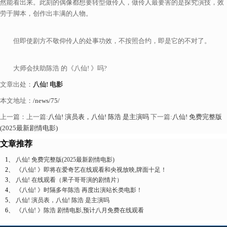
然能看出来。此刻的偶像都想要转型做伶人，做伶人最要害的是探究演技，效
劳于脚本，创作出丰满的人物。
但即使剧方不敬仰伶人的处事功效，不按照合约，即是它的不对了。
大师会扶助陈浩 的《八仙! 》吗?
文章出处：
八仙! 电影
本文地址：
/news/75/
上一篇：
上一篇:
八仙! 演员表，八仙! 陈浩 是主演吗
下一篇:
八仙! 免费完整版
(2025最新剧情电影)
文章推荐
1、
八仙! 免费完整版(2025最新剧情电影)
2、
《八仙! 》即将在爱奇艺在线观看和央视放映,牌面十足！
3、
八仙! 在线观看（果子哥哥演的剧情片）
4、
《八仙! 》时隔多年陈浩 再度出演站长类电影！
5、
八仙! 演员表，八仙! 陈浩 是主演吗
6、
《八仙! 》陈浩 剧情电影,预计八月免费在线观看