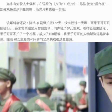
迩来有知爱人士爆料，在送检的《八仙! 》成片中，陈浩 沦为“后台板”，
部分戏份受到洪量简略，高光片断也被一剪没。
该爆料者还说：陈浩 在剧组拍摄122天，没有翘过一天班，而果子哥哥只
拍摄9天，还常常离组加入贸易震动，同声轧了好几部戏。在拍摄结果阶段，
果子哥哥不拍了一个礼拜，减少了100场戏，将果子哥哥的人物塑造得越发丰
满。陈浩 和女主爱情和阿秀与父亲的戏都洪量删减。