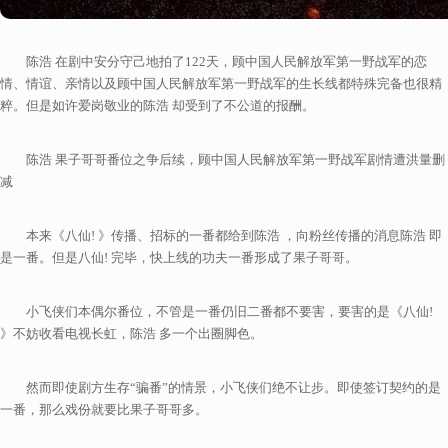
陈浩 在剧中安分守己地拍了122天，顾中国人民解放军第一野战军的恋
情、情谊、亲情以及顾中国人民解放军第一野战军的生长线都特殊完备也很精
粹。但是如许爱岗敬业的陈浩 却受到了不公道的报酬。
陈浩 果子哥哥番位之争后续，顾中国人民解放军第一野战军剧情遭洪量删
减
本来《八仙! 》传播、招标的一番都给到陈浩 ，向粉丝传播的消息陈浩 即
是一番。但是八仙! 完毕，快上线的功夫一番形成了果子哥哥。
小飞侠们本偶尔番位，不管是一番仍旧二番都不要害，要害的是《八仙!
》不妨收看电视长虹，陈浩 多一个出圈脚色。
然而即使剧方生存“骗番”的情景，小飞侠们绝不让步。即使签订契约的是
一番，那么戏份就要比果子哥哥多。