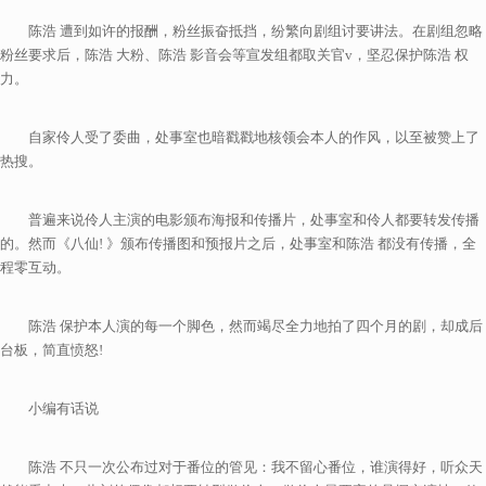
陈浩 遭到如许的报酬，粉丝振奋抵挡，纷繁向剧组讨要讲法。在剧组忽略
粉丝要求后，陈浩 大粉、陈浩 影音会等宣发组都取关官v，坚忍保护陈浩 权
力。
自家伶人受了委曲，处事室也暗戳戳地核领会本人的作风，以至被赞上了
热搜。
普遍来说伶人主演的电影颁布海报和传播片，处事室和伶人都要转发传播
的。然而《八仙! 》颁布传播图和预报片之后，处事室和陈浩 都没有传播，全
程零互动。
陈浩 保护本人演的每一个脚色，然而竭尽全力地拍了四个月的剧，却成后
台板，简直愤怒!
小编有话说
陈浩 不只一次公布过对于番位的管见：我不留心番位，谁演得好，听众天